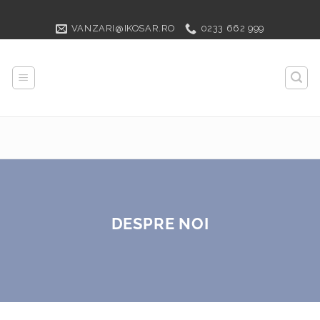
Sari
VANZARI@IKOSAR.RO
0233 662 999
la
conținut
DESPRE NOI