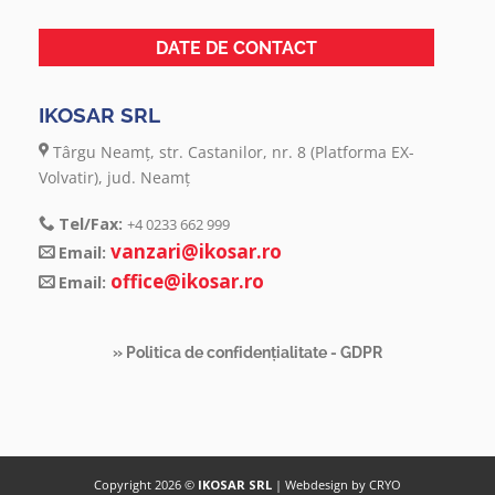
DATE DE CONTACT
IKOSAR SRL
Târgu Neamţ, str. Castanilor, nr. 8 (Platforma EX-
Volvatir), jud. Neamţ
Tel/Fax:
+4 0233 662 999
vanzari@ikosar.ro
Email:
office@ikosar.ro
Email:
» Politica de confidențialitate - GDPR
Copyright 2026 ©
IKOSAR SRL
| Webdesign by
CRYO