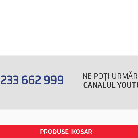
NE POŢI URMĂR
233 662 999
CANALUL YOUT
PRODUSE IKOSAR