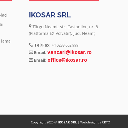
IKOSAR SRL
laci
ii
Târgu Neamţ, str. Castanilor, nr. 8
(Platforma EX-Volvatir), jud. Neamţ
u lama
Tel/Fax:
+4 0233 662 999
vanzari@ikosar.ro
Email:
office@ikosar.ro
Email:
Copyright 2026 ©
IKOSAR SRL
| Webdesign by
CRYO