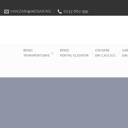
Sari
VANZARI@IKOSAR.RO
0233 662 999
la
conținut
BENZI
BENZI
COVOARE
GAR
TRANSPORTOARE
PENTRU ELEVATOR
DIN CAUCIUC
DIN