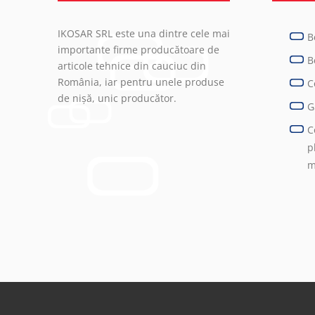
IKOSAR SRL este una dintre cele mai
B
importante firme producătoare de
B
articole tehnice din cauciuc din
România, iar pentru unele produse
C
de nișă, unic producător.
G
C
p
m