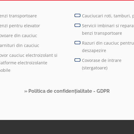
enzi transportoare
Cauciucari roti, tamburi, p
enzi pentru elevator
Servicii imbinari si reparat
benzi transportoare
ovoare din cauciuc
Razuri din cauciuc pentr
arnituri din cauciuc
deszapezire
ovor cauciuc electroizolant si
Covorase de intrare
latforme electroizolante
(stergatoare)
obile
» Politica de confidențialitate - GDPR